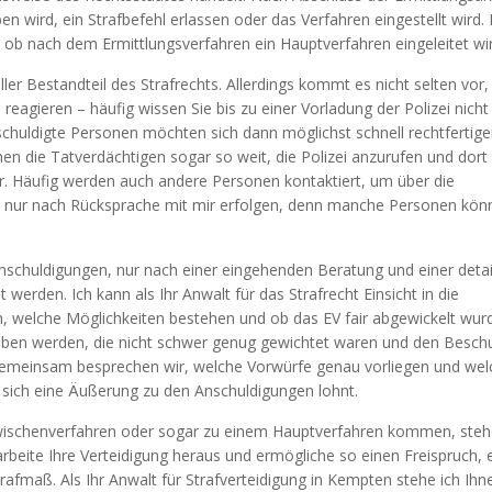
n wird, ein Strafbefehl erlassen oder das Verfahren eingestellt wird.
 ob nach dem Ermittlungsverfahren ein Hauptverfahren eingeleitet wir
ler Bestandteil des Strafrechts. Allerdings kommt es nicht selten vor,
agieren – häufig wissen Sie bis zu einer Vorladung der Polizei nicht
eschuldigte Personen möchten sich dann möglichst schnell rechtfertig
 die Tatverdächtigen sogar so weit, die Polizei anzurufen und dort 
ler. Häufig werden auch andere Personen kontaktiert, um über die
es nur nach Rücksprache mit mir erfolgen, denn manche Personen kön
schuldigungen, nur nach einer eingehenden Beratung und einer detail
erden. Ich kann als Ihr Anwalt für das Strafrecht Einsicht in die
 welche Möglichkeiten bestehen und ob das EV fair abgewickelt wur
en werden, die nicht schwer genug gewichtet waren und den Beschu
! Gemeinsam besprechen wir, welche Vorwürfe genau vorliegen und we
 sich eine Äußerung zu den Anschuldigungen lohnt.
wischenverfahren oder sogar zu einem Hauptverfahren kommen, steh
 arbeite Ihre Verteidigung heraus und ermögliche so einen Freispruch, 
afmaß. Als Ihr Anwalt für Strafverteidigung in Kempten stehe ich Ihn