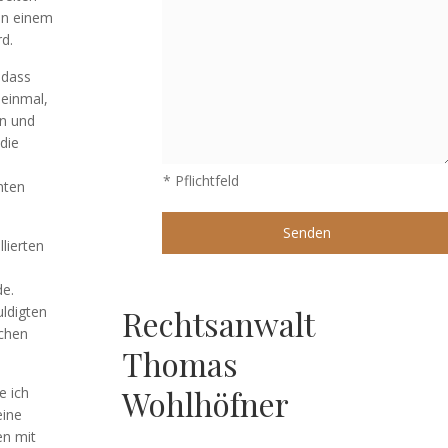
 In einem
d.
 dass
 einmal,
en und
die
* Pflichtfeld
nten
lierten
de.
Rechtsanwalt
ldigten
lchen
Thomas
Wohlhöfner
e ich
eine
en mit