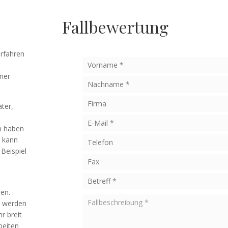
Fallbewertung
erfahren
ner
äter,
en haben
n kann
Beispiel
nen.
t werden
r breit
beiten