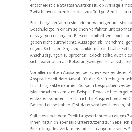
entscheidet die Staatsanwaltschaft, ob Anklage erhobe
Zwischenverfahren klärt das zuständige Gericht dann,
Ermittlungsverfahren sind ein notwendiger und sinnvol
Beschuldigte in einem solchen Verfahren unbesonnen re
dass gegen die eigene Person ermittelt wird. Viele b
geben nicht durchdachte Aussagen ab. Manchmal gehen
eigene Sicht der Dinge zu schildern – ein fataler Feh
Anschuldigungen zu sprechen: Jedoch sollte auch di
sich später auch als Belastungszeugen herausstellen!
Vor allem sollten Aussagen bei schwerwiegenderen An
Absprache mit dem Anwalt für das Strafrecht gemacht w
Ermittlungsakte nehmen. So kann besprochen werden,
Manchmal müssen zum Beispiel Beweise hervorgehob
entlasten könnten. Hier bin ich Ihr Ansprechpartner
Bestand diese haben. Erst dann wird beschlossen, ob
Sollte es nach dem Ermittlungsverfahren zu einem Z
Ihnen natürlich ebenfalls unterstützend zur Seite. Ich
Einstellung des Verfahrens oder ein angemessenes Str