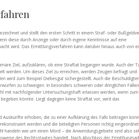
rfahren
ezeichnet und stellt den ersten Schritt in einem Straf- oder Bußgeldv
 wenn diese durch Anzeige oder durch eigene Kenntnisse auf eine
ht wird. Das Ermittlungsverfahren kann darüber hinaus auch von ei
rimäre Ziel, aufzuklären, ob eine Straftat begangen wurde. Auch der T
lt werden. Um dieses Ziel zu erreichen, werden Zeugen befragt und
en wird zum Beispiel Diebesgut sichergestellt. Auch die Beschuldigt
rwürfen zu schweigen. In besonders schweren oder dringlichen Fälle
ehl mit nachfolgender Untersuchungshaft erlassen werden, wenn zum 
ht begeben könnte. Liegt dagegen keine Straftat vor, wird das
 Auskünfte erhoben, die zu einer Aufklärung des Falls beitragen kön
rekonstruiert werden und die beteiligten Personen richtig eingeordne
hl handeln wie um einen Mord – die Anwendungsgebiete sind also seh
sweise des Rechtsstaates handelt. Nach Abschluss der Ermittlungsar